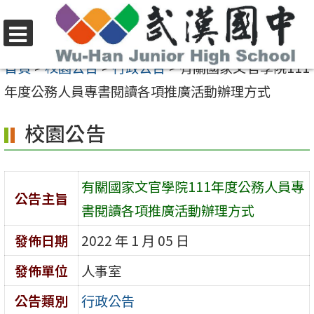
跳
至
選
主
首頁
>
校園公告
>
行政公告
>
有關國家文官學院111
單
要
年度公務人員專書閱讀各項推廣活動辦理方式
內
校園公告
容
區
有關國家文官學院111年度公務人員專
公告主旨
書閱讀各項推廣活動辦理方式
發佈日期
2022 年 1 月 05 日
發佈單位
人事室
公告類別
行政公告