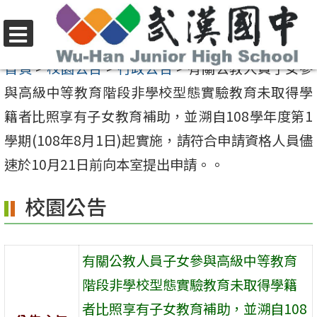
跳
至
選
主
首頁
>
校園公告
>
行政公告
>
有關公教人員子女參
單
要
與高級中等教育階段非學校型態實驗教育未取得學
內
籍者比照享有子女教育補助，並溯自108學年度第1
容
學期(108年8月1日)起實施，請符合申請資格人員儘
區
速於10月21日前向本室提出申請。。
校園公告
有關公教人員子女參與高級中等教育
階段非學校型態實驗教育未取得學籍
者比照享有子女教育補助，並溯自108