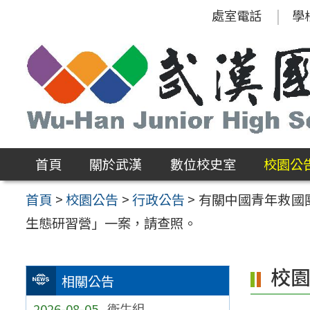
跳
處室電話
學
至
主
要
內
容
區
首頁
關於武漢
數位校史室
校園公
首頁
>
校園公告
>
行政公告
>
有關中國青年救國
生態研習營」一案，請查照。
校
相關公告
2026-08-05
衛生組