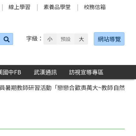
線上學習
素養品學堂
校務信箱
字級：
送出
網站導覽
小
預設
大
搜
尋：
漢國中FB
武漢通訊
訪視宣導專區
人員暑期教師研習活動「戀戀合歡奧萬大~教師自然