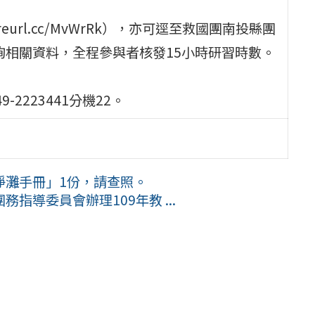
eurl.cc/MvWrRk），亦可逕至救國團南投縣團
.tw/）查詢相關資料，全程參與者核發15小時研習時數。
223441分機22。
淨灘手冊」1份，請查照。
指導委員會辦理109年教 ...