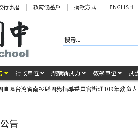
校行事曆
教育儲蓄戶
捐款方式
ENGLISH
告
行政單位
樂讀新武力
教學單位
武
團直屬台灣省南投縣團務指導委員會辦理109年教育
園公告