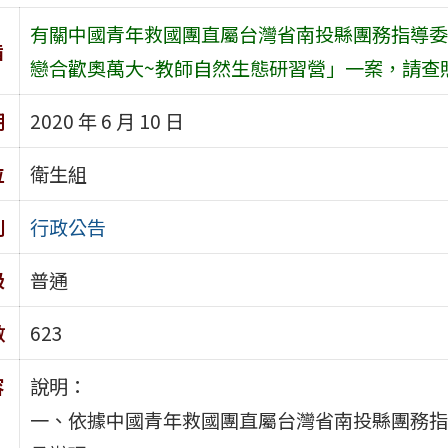
有關中國青年救國團直屬台灣省南投縣團務指導委
旨
戀合歡奧萬大~教師自然生態研習營」一案，請查
期
2020 年 6 月 10 日
位
衛生組
別
行政公告
級
普通
數
623
容
說明：
一、依據中國青年救國團直屬台灣省南投縣團務指導委員