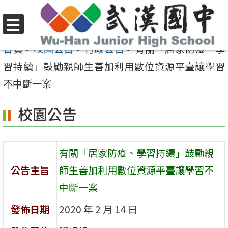
跳
至
選
主
首頁
>
校園公告
>
行政公告
>
有關「居家防疫、學
單
要
習持續」鼓勵親師生善加利用數位資源平臺讓學習
內
不中斷一案
容
校園公告
區
有關「居家防疫、學習持續」鼓勵親
公告主旨
師生善加利用數位資源平臺讓學習不
中斷一案
發佈日期
2020 年 2 月 14 日