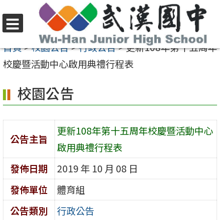
跳
至
選
主
首頁
>
校園公告
>
行政公告
>
更新108年第十五周年
單
要
校慶暨活動中心啟用典禮行程表
內
校園公告
容
區
更新108年第十五周年校慶暨活動中心
公告主旨
啟用典禮行程表
發佈日期
2019 年 10 月 08 日
發佈單位
體育組
公告類別
行政公告