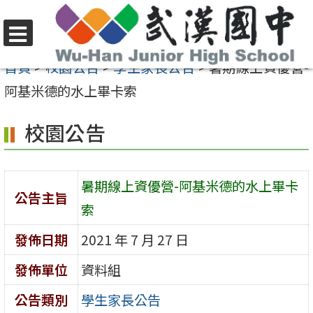
跳
至
選
主
首頁
>
校園公告
>
學生家長公告
>
暑期線上資優營-
單
要
阿基米德的水上畢卡索
內
校園公告
容
區
暑期線上資優營-阿基米德的水上畢卡
公告主旨
索
發佈日期
2021 年 7 月 27 日
發佈單位
資料組
公告類別
學生家長公告