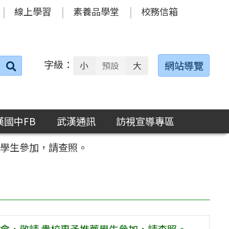
線上學習
素養品學堂
校務信箱
字級：
送出
網站導覽
小
預設
大
搜
尋：
漢國中FB
武漢通訊
訪視宣導專區
薦學生參加，請查照。
會，敬請 貴校惠予推薦學生參加，請查照。