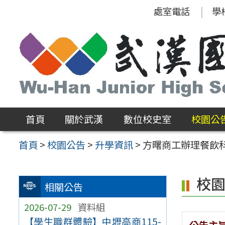
跳
處室電話
學
至
主
要
內
容
區
首頁
關於武漢
數位校史室
校園公
首頁
>
校園公告
>
升學資訊
>
方曙商工辦理餐飲
校
相關公告
2026-07-29
資料組
【學生職群體驗】中壢高商115-
公告主