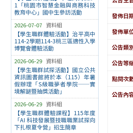
1「桃園市智慧金融與商務科技
教育中心」國中生參訪活動
發佈日
2026-07-07
資料組
發佈單
【學生職群體驗活動】治平高中
114-2學期114-3桃三區適性入學
公告類
博覽會體驗活動
2026-06-29
資料組
公告等
【學生職群試探活動】國立公共
資訊圖書館將於本（115）年暑
點閱次
假辦理「S級職夢者學院──實
境解謎暨抽獎活動」
公告內
2026-06-29
資料組
【學生職群體驗課程】115年度
「AI 科技發展暨技職職業試探向
下扎根夏令營」招生簡章