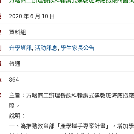
期
2020 年 6 月 10 日
位
資料組
別
升學資訊
,
活動訊息
,
學生家長公告
級
普通
數
864
容
主旨：方曙商工辦理餐飲科輪調式建教班海底撈廠
照。
說明：
一、為推動教育部「產學攜手專案計畫」，增加學生