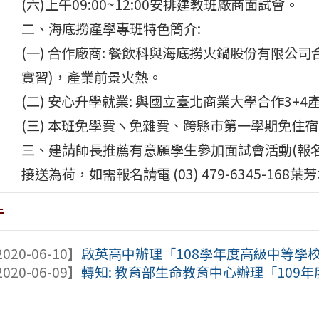
(六)上午09:00~12:00安排建教班廠商面試會。
二、海底撈產學專班特色簡介:
(一) 合作廠商: 餐飲科與海底撈火鍋股份有限公
實習)，產業前景火熱。
(二) 安心升學就業: 與國立臺北商業大學合作3
(三) 本班免學費ヽ免雜費、跨縣市第一學期免住
三、建請師長推薦有意願學生參加面試會活動(報
接送為荷，如需報名請電 (03) 479-6345-168
件
020-06-10】
啟英高中辦理「108學年度高級中等學校
020-06-09】
轉知: 教育部生命教育中心辦理「109年