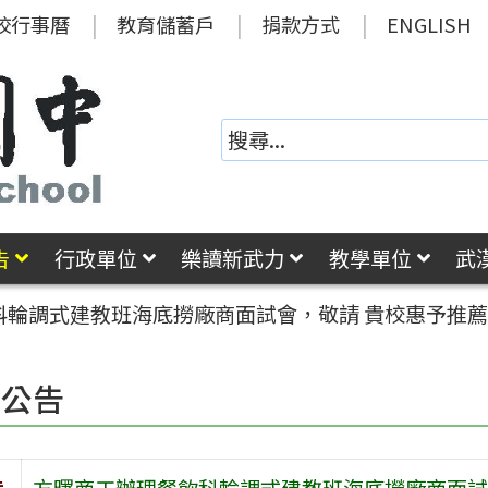
校行事曆
教育儲蓄戶
捐款方式
ENGLISH
告
行政單位
樂讀新武力
教學單位
武
科輪調式建教班海底撈廠商面試會，敬請 貴校惠予推
園公告
旨
方曙商工辦理餐飲科輪調式建教班海底撈廠商面試