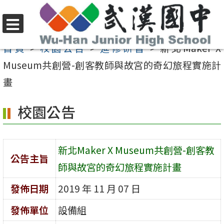
跳
至
選
主
首頁
>
校園公告
>
進修研習
>
新北Maker X
單
要
Museum共創營-創客教師與故宮的奇幻旅程實施計
內
畫
容
校園公告
區
新北Maker X Museum共創營-創客教
公告主旨
師與故宮的奇幻旅程實施計畫
發佈日期
2019 年 11 月 07 日
發佈單位
設備組