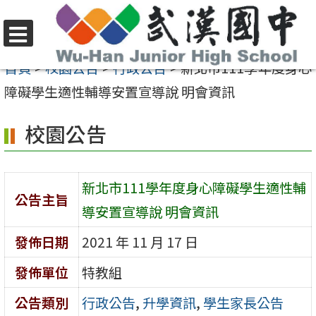
跳
至
選
主
首頁
>
校園公告
>
行政公告
>
新北市111學年度身心
單
要
障礙學生適性輔導安置宣導說 明會資訊
內
校園公告
容
區
新北市111學年度身心障礙學生適性輔
公告主旨
導安置宣導說 明會資訊
發佈日期
2021 年 11 月 17 日
發佈單位
特教組
公告類別
行政公告
,
升學資訊
,
學生家長公告