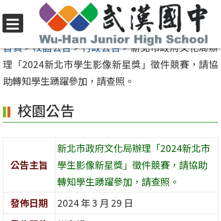
跳
至
選
主
首頁
>
校園公告
>
行政公告
>
新北市政府文化局辦
單
要
理「2024新北市學生影像新星獎」徵件競賽，請協
內
助轉知學生踴躍參加，請查照。
容
校園公告
區
新北市政府文化局辦理「2024新北市
公告主旨
學生影像新星獎」徵件競賽，請協助
轉知學生踴躍參加，請查照。
發佈日期
2024 年 3 月 29 日