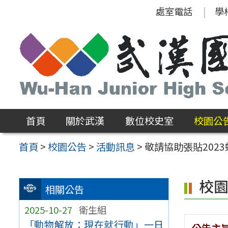
跳
處室電話
學
至
主
要
內
容
區
首頁
關於武漢
數位校史室
校園公
首頁
>
校園公告
>
活動訊息
>
敬請協助張貼202
校
相關公告
2025-10-27
衛生組
「動物解放：現在就行動」一日
公告主