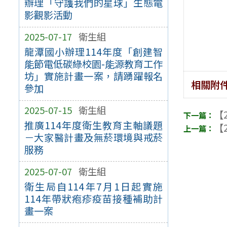
辦理「守護我們的星球」生態電
影觀影活動
2025-07-17
衛生組
龍潭國小辦理114年度「創建智
能節電低碳綠校園-能源教育工作
坊」實施計畫一案，請踴躍報名
相關附
參加
2025-07-15
衛生組
【2
推廣114年度衛生教育主軸議題
【2
－大家醫計畫及無菸環境與戒菸
服務
2025-07-07
衛生組
衛生局自114年7月1日起實施
114年帶狀疱疹疫苗接種補助計
畫一案