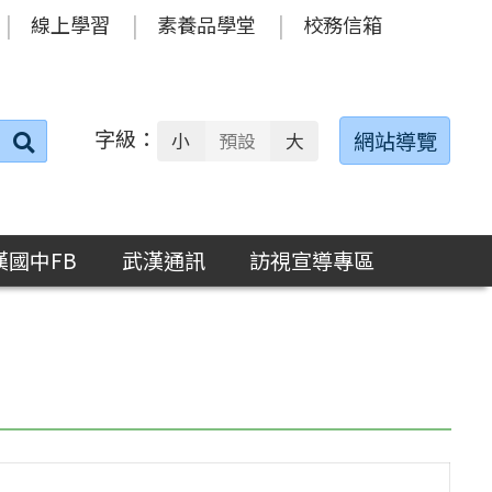
線上學習
素養品學堂
校務信箱
字級：
送出
網站導覽
小
預設
大
搜
尋：
漢國中FB
武漢通訊
訪視宣導專區