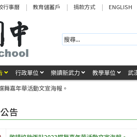
校行事曆
教育儲蓄戶
捐款方式
ENGLISH
告
行政單位
樂讀新武力
教學單位
武
3蝶舞嘉年華活動文宣海報。
園公告
旨
敬請協助張貼2023蝶舞嘉年華活動文宣海報。