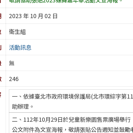
期
2023 年 10 月 02 日
位
衛生組
別
活動訊息
級
無
數
246
容
一、依據臺北市政府環境保護局(北市環綜字第112
助辦理。
二、112年10月29日於兒童新樂園售票廣場舉
公文附件為文宣海報，敬請張貼公告週知並鼓勵