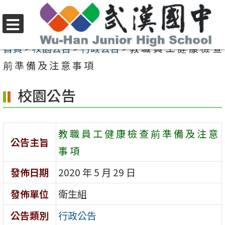
跳
至
選
主
首頁
>
校園公告
>
行政公告
>
教 職 員 工 健 康 檢 查
單
要
前 準 備 及 注 意 事 項
內
校園公告
容
區
教 職 員 工 健 康 檢 查 前 準 備 及 注 意
公告主旨
事 項
發佈日期
2020 年 5 月 29 日
發佈單位
衛生組
公告類別
行政公告