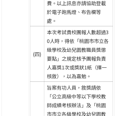
費。以上訊息亦請協助登載
於電子跑馬燈、布告欄等
處。
本次考試貴校團報人數超過3
0人時，得依「桃園市市立各
級學校及幼兒園教職員獎懲
(四)
要點」之規定核予團報負責
人嘉獎1次或獎狀1紙（擇一
核敘），以為嘉勉。
旨案有功人員，敘獎請依
「公立高級中等以下學校教
師成績考核辦法」及「桃園
市市立各級學校及幼兒園教