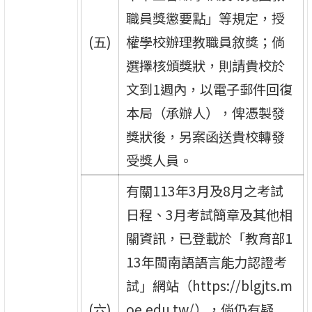
職員獎懲要點」等規定，授
(五)
權學校辦理教職員敘獎；倘
選擇核頒獎狀，則請貴校於
文到1週內，以電子郵件回復
本局（承辦人），俾憑製發
獎狀後，另案函送貴校轉發
受獎人員。
有關113年3月及8月之考試
日程、3月考試簡章及其他相
關資訊，已登載於「教育部1
13年閩南語語言能力認證考
試」網站（https://blgjts.m
(六)
oe.edu.tw/），倘仍有疑