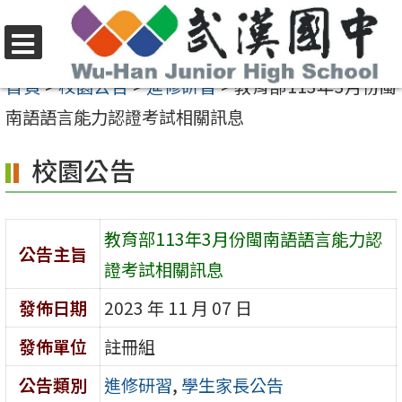
跳
至
選
主
首頁
>
校園公告
>
進修研習
>
教育部113年3月份閩
單
要
南語語言能力認證考試相關訊息
內
校園公告
容
區
教育部113年3月份閩南語語言能力認
公告主旨
證考試相關訊息
發佈日期
2023 年 11 月 07 日
發佈單位
註冊組
公告類別
進修研習
,
學生家長公告