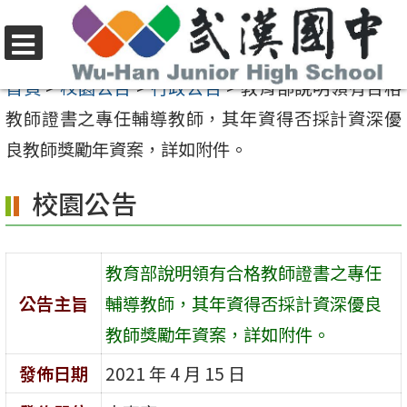
跳
至
選
主
首頁
>
校園公告
>
行政公告
>
教育部說明領有合格
單
要
教師證書之專任輔導教師，其年資得否採計資深優
內
良教師獎勵年資案，詳如附件。
容
校園公告
區
教育部說明領有合格教師證書之專任
公告主旨
輔導教師，其年資得否採計資深優良
教師獎勵年資案，詳如附件。
發佈日期
2021 年 4 月 15 日