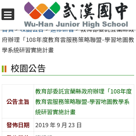
跳
至
選
主
首頁
>
校園公告
>
進修研習
>
教育部委託宜蘭縣政
單
要
府辦理「108年度教育雲服務策略聯盟-學習地圖教
內
學系統研習實施計畫
容
校園公告
區
教育部委託宜蘭縣政府辦理「108年度
公告主旨
教育雲服務策略聯盟-學習地圖教學系
統研習實施計畫
發佈日期
2019 年 9 月 23 日