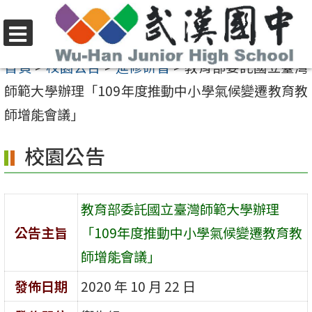
跳
至
選
主
首頁
>
校園公告
>
進修研習
>
教育部委託國立臺灣
單
要
師範大學辦理「109年度推動中小學氣候變遷教育教
內
師增能會議」
容
校園公告
區
教育部委託國立臺灣師範大學辦理
公告主旨
「109年度推動中小學氣候變遷教育教
師增能會議」
發佈日期
2020 年 10 月 22 日