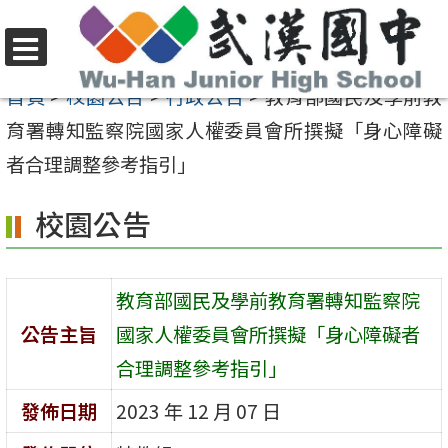
跳
至
選
主
首頁
>
校園公告
>
行政公告
>
教育部國民及學前教
單
要
育署轉知監察院國家人權委員會所撰擬「身心障礙
內
者合理調整參考指引」
容
校園公告
區
教育部國民及學前教育署轉知監察院
公告主旨
國家人權委員會所撰擬「身心障礙者
合理調整參考指引」
發佈日期
2023 年 12 月 07 日