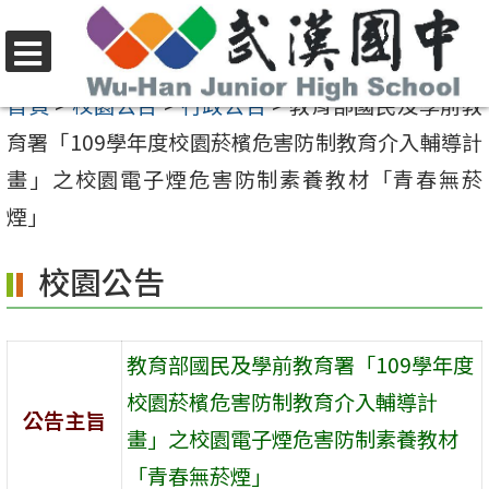
跳
至
選
主
首頁
>
校園公告
>
行政公告
>
教育部國民及學前教
單
要
育署「109學年度校園菸檳危害防制教育介入輔導計
內
畫」之校園電子煙危害防制素養教材「青春無菸
容
煙」
區
校園公告
教育部國民及學前教育署「109學年度
校園菸檳危害防制教育介入輔導計
公告主旨
畫」之校園電子煙危害防制素養教材
「青春無菸煙」