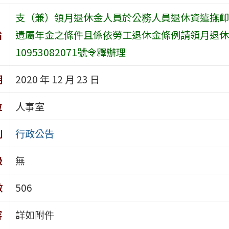
支（兼）領月退休金人員於公務人員退休資遣撫卹
旨
遺屬年金之條件且係依勞工退休金條例請領月退休金
10953082071號令釋辦理
期
2020 年 12 月 23 日
位
人事室
別
行政公告
級
無
數
506
容
詳如附件