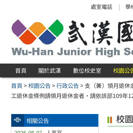
跳
處室電話
學
至
主
要
內
容
區
首頁
關於武漢
數位校史室
校園公
首頁
>
校園公告
>
行政公告
>
支（兼）領月退休
工退休金條例請領月退休金者，請依該部109年12月
校
相關公告
2026-08-07
人事室