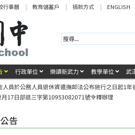
校行事曆
教育儲蓄戶
捐款方式
ENGLISH
告
行政單位
樂讀新武力
教學單位
武
金人員於公務人員退休資遣撫卹法公布施行之日起1年
17日部退三字第10953082071號令釋辦理
園公告