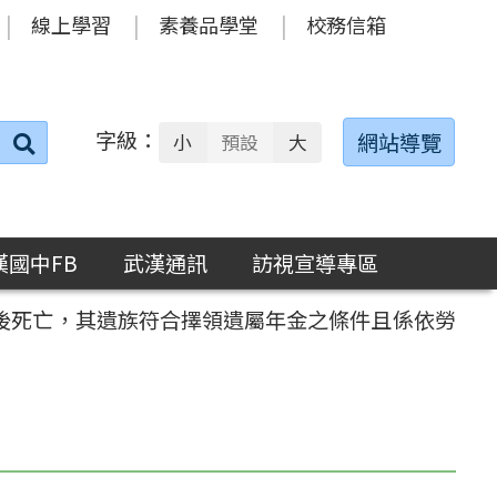
線上學習
素養品學堂
校務信箱
字級：
送出
網站導覽
小
預設
大
搜
尋：
漢國中FB
武漢通訊
訪視宣導專區
後死亡，其遺族符合擇領遺屬年金之條件且係依勞