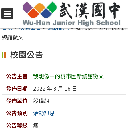
跳
至
選
主
首頁
>
校園公告
>
活動訊息
>
我想像中的桃市圖新
單
要
總館徵文
內
校園公告
容
區
公告主旨
我想像中的桃市圖新總館徵文
發佈日期
2022 年 3 月 16 日
發佈單位
設備組
公告類別
活動訊息
公告等級
無