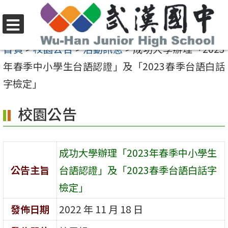
跳
至
選
主
首頁
>
校園公告
>
活動訊息
>
成功大學辦理「2023
單
要
年春季中小學生台語認證」及「2023春季台語白話
內
字檢定」
容
校園公告
區
成功大學辦理「2023年春季中小學生
公告主旨
台語認證」及「2023春季台語白話字
檢定」
發佈日期
2022 年 11 月 18 日