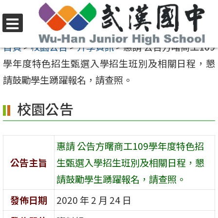
跳
至
選
主
首頁
>
校園公告
>
升學資訊
>
惠請 公告方曙商工109
單
要
學年度特色招生甄選入學招生班別及相關日程，懇
內
請鼓勵學生踴躍報名，請查照。
容
校園公告
區
惠請 公告方曙商工109學年度特色招
公告主旨
生甄選入學招生班別及相關日程，懇
請鼓勵學生踴躍報名，請查照。
發佈日期
2020 年 2 月 24 日