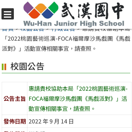
跳
至
選
主
首頁
>
校園公告
>
行政公告
>
惠請貴校協助本局
單
要
「2022桃園藝術巡演-FOCA福爾摩沙馬戲團《馬戲
內
派對》」活動宣傳相關事宜，請查照。
容
校園公告
區
惠請貴校協助本局「2022桃園藝術巡演-
公告主旨
FOCA福爾摩沙馬戲團《馬戲派對》」活
動宣傳相關事宜，請查照。
發佈日期
2022 年 9 月 14 日