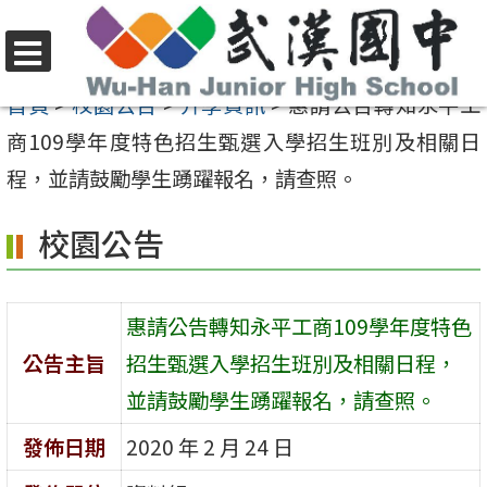
跳
至
選
主
首頁
>
校園公告
>
升學資訊
>
惠請公告轉知永平工
單
要
商109學年度特色招生甄選入學招生班別及相關日
內
程，並請鼓勵學生踴躍報名，請查照。
容
校園公告
區
惠請公告轉知永平工商109學年度特色
公告主旨
招生甄選入學招生班別及相關日程，
並請鼓勵學生踴躍報名，請查照。
發佈日期
2020 年 2 月 24 日