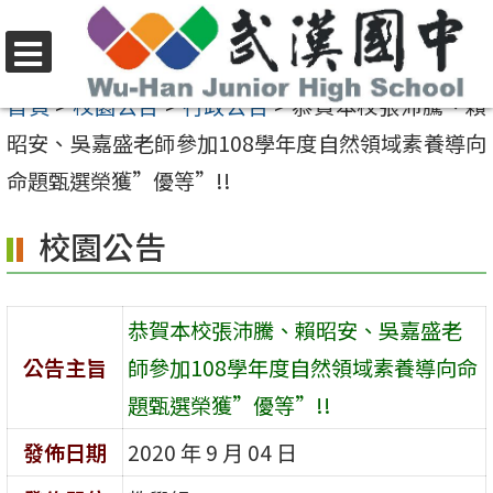
跳
至
選
主
首頁
>
校園公告
>
行政公告
>
恭賀本校張沛騰、賴
單
要
昭安、吳嘉盛老師參加108學年度自然領域素養導向
內
命題甄選榮獲”優等”!!
容
校園公告
區
恭賀本校張沛騰、賴昭安、吳嘉盛老
公告主旨
師參加108學年度自然領域素養導向命
題甄選榮獲”優等”!!
發佈日期
2020 年 9 月 04 日