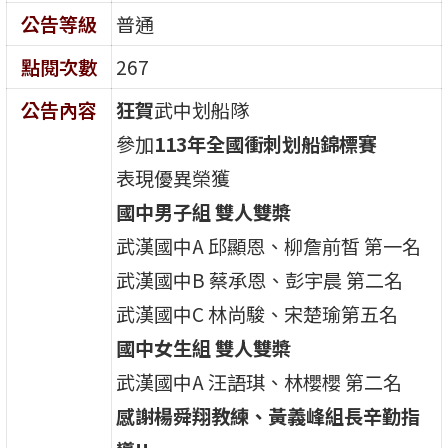
公告等級
普通
點閱次數
267
公告內容
狂賀
武中划船隊
參加
113年全國衝刺划船錦標賽
表現優異榮獲
國中男子組 雙人雙槳
武漢國中A 邱顯恩、柳詹前皙 第一名
武漢國中B 蔡承恩、彭宇晨 第二名
武漢國中C 林尚駿、宋楚瑜第五名
國中女生組 雙人雙槳
武漢國中A 汪語琪、林櫻櫻 第二名
感謝楊舜翔教練、黃義峰組長辛勤指