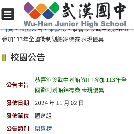
跳
至
選
主
首頁
>
校園公告
>
榮譽榜
>
恭喜🎊🎊武中划船隊🚣‍♀️
單
要
參加113年全國衝刺划船錦標賽 表現優異
內
校園公告
容
區
恭喜🎊🎊武中划船隊🚣‍♀️ 參加113年全
公告主旨
國衝刺划船錦標賽 表現優異
發佈日期
2024 年 11 月 02 日
發佈單位
體育組
公告類別
榮譽榜