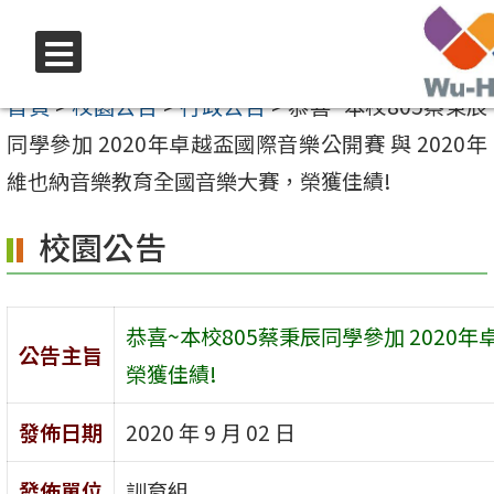
跳
至
選
主
首頁
>
校園公告
>
行政公告
>
恭喜~本校805蔡秉辰
單
要
同學參加 2020年卓越盃國際音樂公開賽 與 2020年
內
維也納音樂教育全國音樂大賽，榮獲佳績!
容
校園公告
區
恭喜~本校805蔡秉辰同學參加 2020
公告主旨
榮獲佳績!
發佈日期
2020 年 9 月 02 日
發佈單位
訓育組