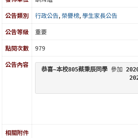
公告類別
行政公告
,
榮譽榜
,
學生家長公告
公告等級
重要
點閱次數
979
公告內容
恭喜~本校805
蔡秉辰同學 
參加
 20
                          20
相關附件