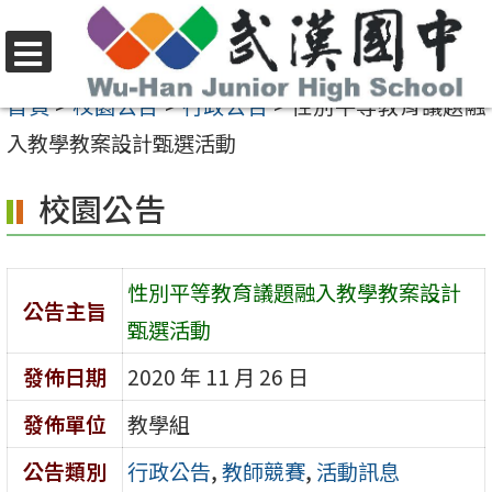
跳
至
選
主
首頁
>
校園公告
>
行政公告
>
性別平等教育議題融
單
要
入教學教案設計甄選活動
內
校園公告
容
區
性別平等教育議題融入教學教案設計
公告主旨
甄選活動
發佈日期
2020 年 11 月 26 日
發佈單位
教學組
公告類別
行政公告
,
教師競賽
,
活動訊息