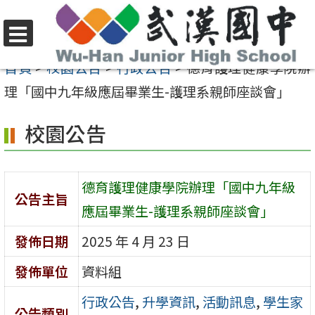
跳
至
選
主
首頁
>
校園公告
>
行政公告
>
德育護理健康學院辦
單
要
理「國中九年級應屆畢業生-護理系親師座談會」
內
校園公告
容
區
德育護理健康學院辦理「國中九年級
公告主旨
應屆畢業生-護理系親師座談會」
發佈日期
2025 年 4 月 23 日
發佈單位
資料組
行政公告
,
升學資訊
,
活動訊息
,
學生家
公告類別