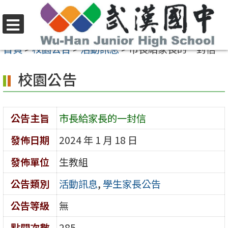
跳
至
選
主
首頁
>
校園公告
>
活動訊息
>
市長給家長的一封信
單
要
校園公告
內
容
區
公告主旨
市長給家長的一封信
發佈日期
2024 年 1 月 18 日
發佈單位
生教組
公告類別
活動訊息
,
學生家長公告
公告等級
無
點閱次數
285