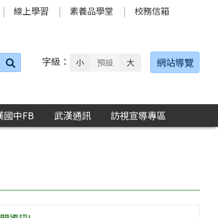
線上學習
素養品學堂
校務信箱
字級：
送出
網站導覽
小
預設
大
搜
尋：
漢國中FB
武漢通訊
訪視宣導專區
關資訊!