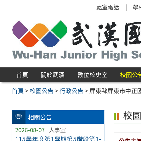
跳
處室電話
學
至
主
要
內
容
區
首頁
關於武漢
數位校史室
校園公
首頁
>
校園公告
>
行政公告
>
屏東縣屏東市中正
校
相關公告
2026-08-07
人事室
115學年度第1學期第5階段第1-
公告主