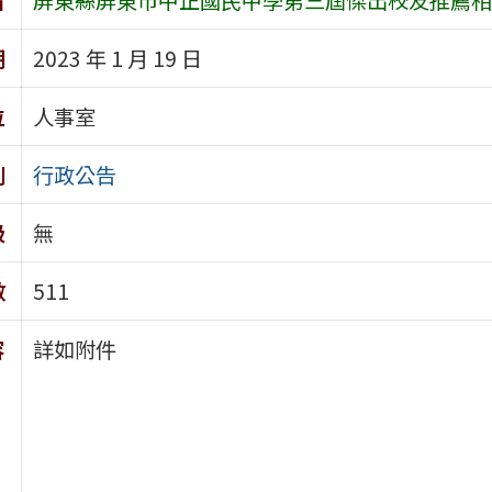
期
2023 年 1 月 19 日
位
人事室
別
行政公告
級
無
數
511
容
詳如附件