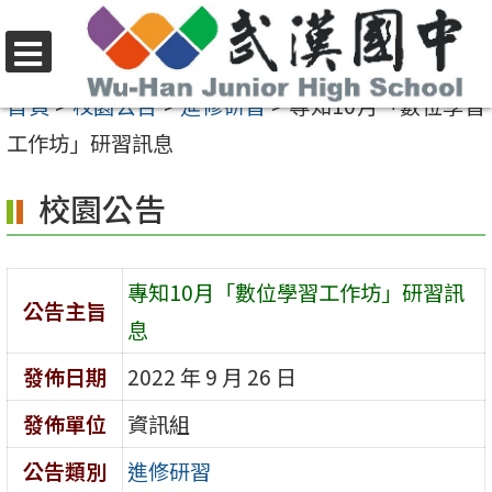
跳
至
選
主
首頁
>
校園公告
>
進修研習
>
專知10月「數位學習
單
要
工作坊」研習訊息
內
校園公告
容
區
專知10月「數位學習工作坊」研習訊
公告主旨
息
發佈日期
2022 年 9 月 26 日
發佈單位
資訊組
公告類別
進修研習