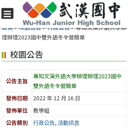
跳
至
選
主
首頁
>
校園公告
>
行政公告
>
專知文藻外語大學辦
單
要
理辦理2023國中雙外語冬令營簡章
內
校園公告
容
區
專知文藻外語大學辦理辦理2023國中
公告主旨
雙外語冬令營簡章
發佈日期
2022 年 12 月 16 日
發佈單位
教學組
公告類別
行政公告
,
活動訊息