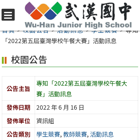
跳
至
選
主
首頁
>
校園公告
>
活動訊息
>
學生競賽
>
專知
單
要
「2022第五屆臺灣學校午餐大賽」活動訊息
內
校園公告
容
區
專知「2022第五屆臺灣學校午餐大
公告主旨
賽」活動訊息
發佈日期
2022 年 6 月 16 日
發佈單位
資訊組
公告類別
學生競賽
,
教師競賽
,
活動訊息