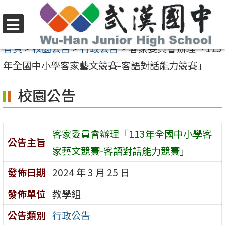
跳
至
選
主
首頁
>
校園公告
>
行政公告
>
客家委員會辦理「113
單
要
年全國中小學客家藝文競賽-客語對話能力競賽」
內
校園公告
容
區
客家委員會辦理「113年全國中小學客
公告主旨
家藝文競賽-客語對話能力競賽」
發佈日期
2024 年 3 月 25 日
發佈單位
教學組
公告類別
行政公告