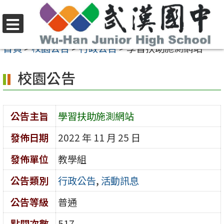
跳
至
選
主
首頁
>
校園公告
>
行政公告
>
學習扶助施測網站
單
要
校園公告
內
容
區
公告主旨
學習扶助施測網站
發佈日期
2022 年 11 月 25 日
發佈單位
教學組
公告類別
行政公告
,
活動訊息
公告等級
普通
點閱次數
517