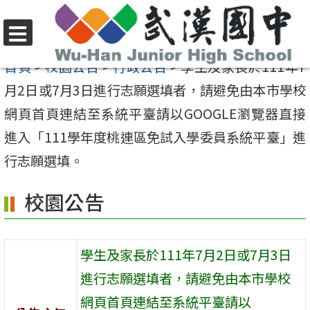
跳
至
選
主
首頁
>
校園公告
>
行政公告
>
學生及家長於111年7
單
要
月2日或7月3日進行志願選填者，請避免由本市學校
內
網頁首頁連結至系統平臺請以GOOGLE瀏覽器直接
容
進入「111學年度桃連區免試入學委員系統平臺」進
區
行志願選填。
校園公告
學生及家長於111年7月2日或7月3日
進行志願選填者，請避免由本市學校
網頁首頁連結至系統平臺請以