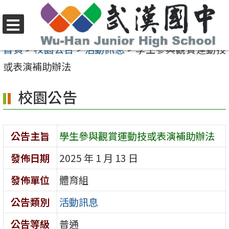
跳
至
選
主
首頁
>
校園公告
>
活動訊息
>
學生參與觀賞運動技
單
要
或表演補助辦法
內
校園公告
容
區
公告主旨
學生參與觀賞運動技或表演補助辦法
發佈日期
2025 年 1 月 13 日
發佈單位
體育組
公告類別
活動訊息
公告等級
普通