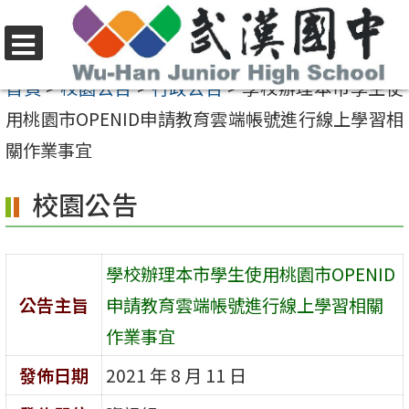
跳
至
選
主
首頁
>
校園公告
>
行政公告
>
學校辦理本市學生使
單
要
用桃園市OPENID申請教育雲端帳號進行線上學習相
內
關作業事宜
容
校園公告
區
學校辦理本市學生使用桃園市OPENID
公告主旨
申請教育雲端帳號進行線上學習相關
作業事宜
發佈日期
2021 年 8 月 11 日