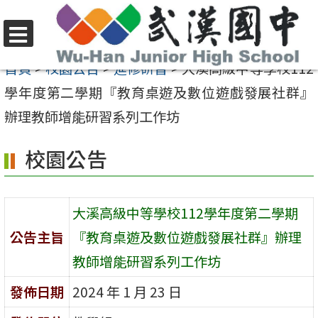
跳
至
選
主
首頁
>
校園公告
>
進修研習
>
大溪高級中等學校112
單
要
學年度第二學期『教育桌遊及數位遊戲發展社群』
內
辦理教師增能研習系列工作坊
容
校園公告
區
大溪高級中等學校112學年度第二學期
公告主旨
『教育桌遊及數位遊戲發展社群』辦理
教師增能研習系列工作坊
發佈日期
2024 年 1 月 23 日