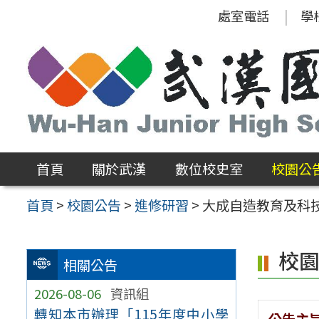
跳
處室電話
學
至
主
要
內
容
區
首頁
關於武漢
數位校史室
校園公
首頁
>
校園公告
>
進修研習
>
大成自造教育及科技
校
相關公告
2026-08-06
資訊組
轉知本市辦理「115年度中小學
公告主