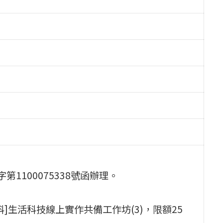
第1100075338號函辦理。
[國九生科]生活科技線上實作共備工作坊(3)，限額25