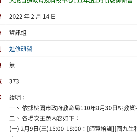
期
2022 年 2 月 14 日
位
資訊組
別
進修研習
級
無
數
373
容
說明：
一、 依據桃園市政府教育局110年8月30日桃教資字
二、 各場次主題內容如下：
(一) 2月9日(三)15:00-18:00：[師資培訓]