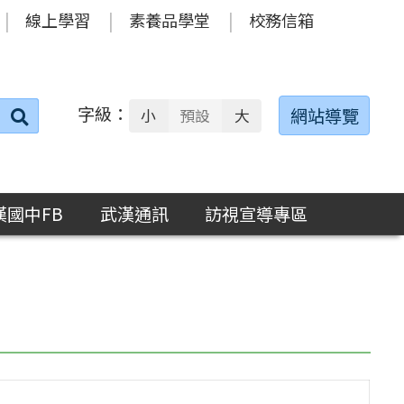
線上學習
素養品學堂
校務信箱
字級：
送出
網站導覽
小
預設
大
搜
尋：
漢國中FB
武漢通訊
訪視宣導專區