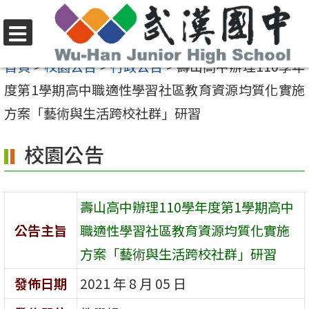
跳
至
選
主
首頁
>
校園公告
>
行政公告
>
壽山高中辦理110學年
單
要
度第1學期高中職適性學習社區教育資源均質化實施
內
方案「藝術與生活跨校社群」研習
容
校園公告
區
壽山高中辦理110學年度第1學期高中
公告主旨
職適性學習社區教育資源均質化實施
方案「藝術與生活跨校社群」研習
發佈日期
2021 年 8 月 05 日