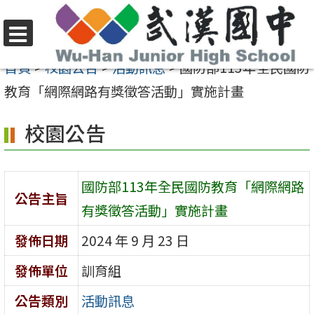
跳
至
選
主
首頁
>
校園公告
>
活動訊息
>
國防部113年全民國防
單
要
教育「網際網路有獎徵答活動」實施計畫
內
校園公告
容
區
國防部113年全民國防教育「網際網路
公告主旨
有獎徵答活動」實施計畫
發佈日期
2024 年 9 月 23 日
發佈單位
訓育組
公告類別
活動訊息