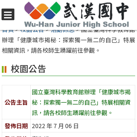
跳
至
選
主
首頁
>
校園公告
>
活動訊息
>
國立臺灣科學教育館
單
要
辦理「健康城市揭秘：探索獨一無二的自己」特展
內
相關資訊，請各校師生踴躍前往參觀。
容
校園公告
區
國立臺灣科學教育館辦理「健康城市揭
公告主旨
秘：探索獨一無二的自己」特展相關資
訊，請各校師生踴躍前往參觀。
發佈日期
2022 年 7 月 06 日