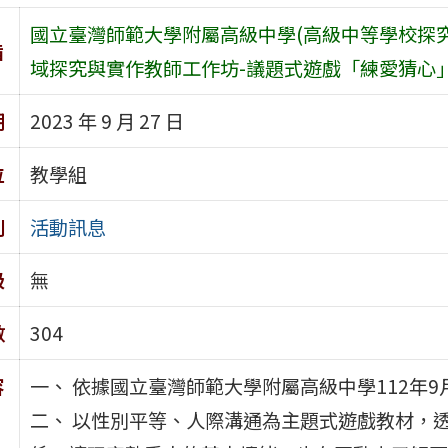
國立臺灣師範大學附屬高級中學(高級中等學校探究
旨
域探究與實作教師工作坊-議題式遊戲「練愛猜心
期
2023 年 9 月 27 日
位
教學組
別
活動訊息
級
無
數
304
容
一、 依據國立臺灣師範大學附屬高級中學112年9月2
二、 以性別平等、人際溝通為主題式遊戲教材，