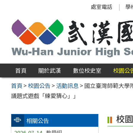
跳
處室電話
學
至
主
要
內
容
區
首頁
關於武漢
數位校史室
校園公
首頁
>
校園公告
>
活動訊息
>
國立臺灣師範大學附
議題式遊戲「練愛猜心」」
校
相關公告
2026-07-14
教學組