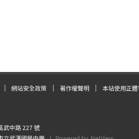
網站安全政策
著作權聲明
本站使用正體
武中路 227 號
市立武漢國民中學
| Powered by
NetView