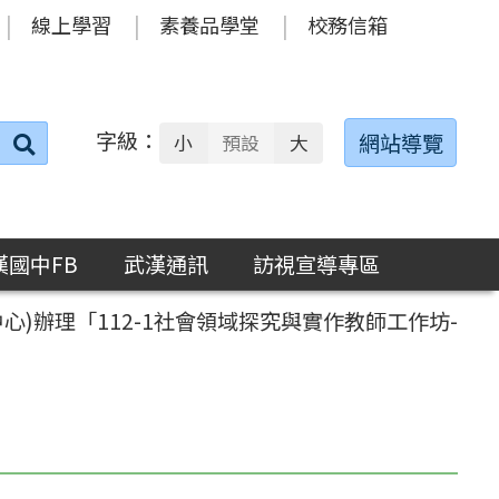
線上學習
素養品學堂
校務信箱
字級：
送出
網站導覽
小
預設
大
搜
尋：
漢國中FB
武漢通訊
訪視宣導專區
)辦理「112-1社會領域探究與實作教師工作坊-