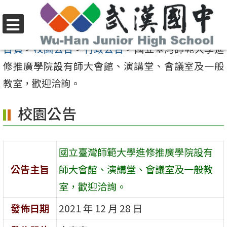
跳
至
選
主
首頁
>
校園公告
>
行政公告
>
國立臺灣師範大學進
單
要
修推廣學院設有師大會館、演講堂、會議室及一般
內
教室，歡迎洽詢。
容
校園公告
區
國立臺灣師範大學進修推廣學院設有
公告主旨
師大會館、演講堂、會議室及一般教
室，歡迎洽詢。
發佈日期
2021 年 12 月 28 日