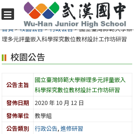
跳
至
選
主
首頁
>
校園公告
>
行政公告
>
國立臺灣師範大學辦
單
要
理多元評量嵌入科學探究數位教材設計工作坊研習
內
校園公告
容
區
國立臺灣師範大學辦理多元評量嵌入
公告主旨
科學探究數位教材設計工作坊研習
發佈日期
2020 年 10 月 12 日
發佈單位
教學組
公告類別
行政公告
,
進修研習