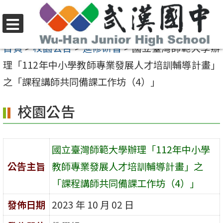
跳
至
選
主
首頁
>
校園公告
>
進修研習
>
國立臺灣師範大學辦
單
要
理「112年中小學教師專業發展人才培訓輔導計畫」
內
之「課程講師共同備課工作坊（4）」
容
校園公告
區
國立臺灣師範大學辦理「112年中小學
公告主旨
教師專業發展人才培訓輔導計畫」之
「課程講師共同備課工作坊（4）」
發佈日期
2023 年 10 月 02 日