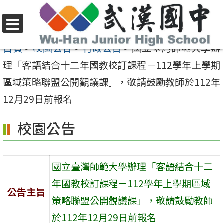
跳
至
選
主
首頁
>
校園公告
>
行政公告
>
國立臺灣師範大學辦
單
要
理「客語結合十二年國教校訂課程－112學年上學期
內
區域策略聯盟公開觀議課」，敬請鼓勵教師於112年
容
12月29日前報名
區
校園公告
國立臺灣師範大學辦理「客語結合十二
年國教校訂課程－112學年上學期區域
公告主旨
策略聯盟公開觀議課」，敬請鼓勵教師
於112年12月29日前報名