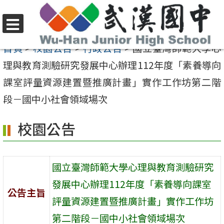
跳
至
選
主
首頁
>
校園公告
>
行政公告
>
國立臺灣師範大學心
單
要
理與教育測驗研究發展中心辦理112年度「素養導向
內
課室評量資源建置暨推廣計畫」實作工作坊第二階
容
段－國中小社會領域場次
區
校園公告
國立臺灣師範大學心理與教育測驗研究
發展中心辦理112年度「素養導向課室
公告主旨
評量資源建置暨推廣計畫」實作工作坊
第二階段－國中小社會領域場次